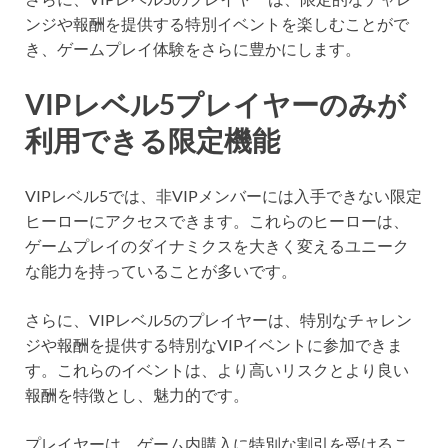
ンジや報酬を提供する特別イベントを楽しむことがで
き、ゲームプレイ体験をさらに豊かにします。
VIPレベル5プレイヤーのみが
利用できる限定機能
VIPレベル5では、非VIPメンバーには入手できない限定
ヒーローにアクセスできます。これらのヒーローは、
ゲームプレイのダイナミクスを大きく変えるユニーク
な能力を持っていることが多いです。
さらに、VIPレベル5のプレイヤーは、特別なチャレン
ジや報酬を提供する特別なVIPイベントに参加できま
す。これらのイベントは、より高いリスクとより良い
報酬を特徴とし、魅力的です。
プレイヤーは、ゲーム内購入に特別な割引を受けるこ