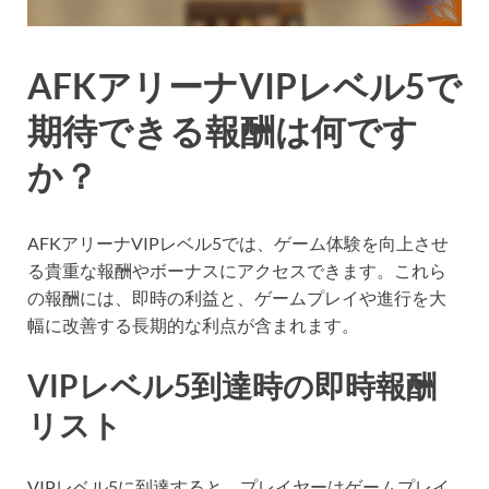
AFKアリーナVIPレベル5で
期待できる報酬は何です
か？
AFKアリーナVIPレベル5では、ゲーム体験を向上させ
る貴重な報酬やボーナスにアクセスできます。これら
の報酬には、即時の利益と、ゲームプレイや進行を大
幅に改善する長期的な利点が含まれます。
VIPレベル5到達時の即時報酬
リスト
VIPレベル5に到達すると、プレイヤーはゲームプレイ