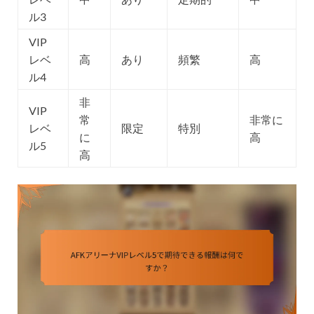
ル3
VIP
レベ
高
あり
頻繁
高
ル4
非
VIP
常
非常に
レベ
限定
特別
に
高
ル5
高