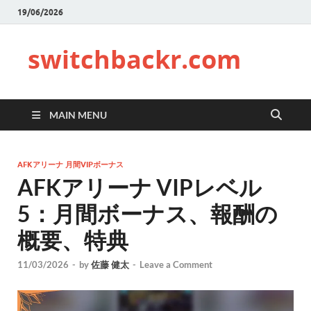
19/06/2026
switchbackr.com
MAIN MENU
AFKアリーナ 月間VIPボーナス
AFKアリーナ VIPレベル
5：月間ボーナス、報酬の
概要、特典
11/03/2026
-
by
佐藤 健太
-
Leave a Comment