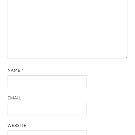
NAME
*
EMAIL
*
WEBSITE