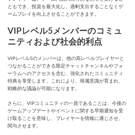
ともでき、投資を最大化し、過剰支出することなくゲ
ームプレイを向上させることができます。
VIPレベル5メンバーのコミュ
ニティおよび社会的利点
VIPレベル5のメンバーは、他の高レベルプレイヤーと
つながることができる限定チャットチャンネルやフォ
ーラムへのアクセスを含む、強化されたコミュニティ
特典を享受します。これにより、帰属意識が育まれ、
戦略的な議論が可能になります。
さらに、VIPコミュニティの一員であることは、今後の
ゲームアップデートやイベントに関する早期通知を受
け取ることを意味し、プレイヤーを情報に通じさせ、
関与させます。