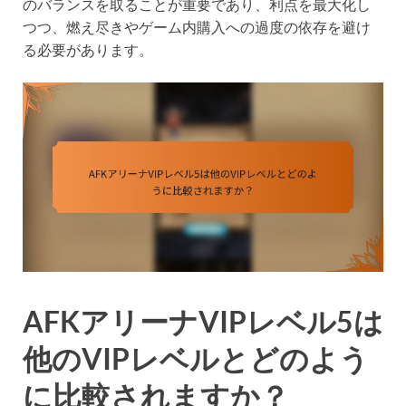
のバランスを取ることが重要であり、利点を最大化し
つつ、燃え尽きやゲーム内購入への過度の依存を避け
る必要があります。
AFKアリーナVIPレベル5は
他のVIPレベルとどのよう
に比較されますか？