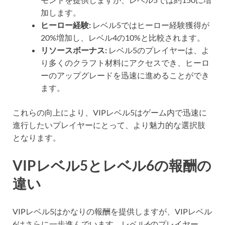
加します。
ヒーロー経験:
レベル5ではヒーロー経験獲得が
20%増加し、レベル4の10%と比較されます。
リソースボーナス:
レベル5のプレイヤーは、よ
り多くのクラフト材料にアクセスでき、ヒーロ
ーのアップグレードを迅速に進めることができ
ます。
これらの向上により、VIPレベル5はゲーム内で迅速に
進行したいプレイヤーにとって、より魅力的な選択肢
となります。
VIPレベル5とレベル6の報酬の
違い
VIPレベル5はかなりの報酬を提供しますが、VIPレベル
6はさらに一歩進んでいます。レベル6のプレイヤー