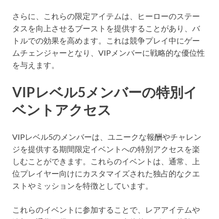
さらに、これらの限定アイテムは、ヒーローのステー
タスを向上させるブーストを提供することがあり、バ
トルでの効果を高めます。これは競争プレイ中にゲー
ムチェンジャーとなり、VIPメンバーに戦略的な優位性
を与えます。
VIPレベル5メンバーの特別イ
ベントアクセス
VIPレベル5のメンバーは、ユニークな報酬やチャレン
ジを提供する期間限定イベントへの特別アクセスを楽
しむことができます。これらのイベントは、通常、上
位プレイヤー向けにカスタマイズされた独占的なクエ
ストやミッションを特徴としています。
これらのイベントに参加することで、レアアイテムや