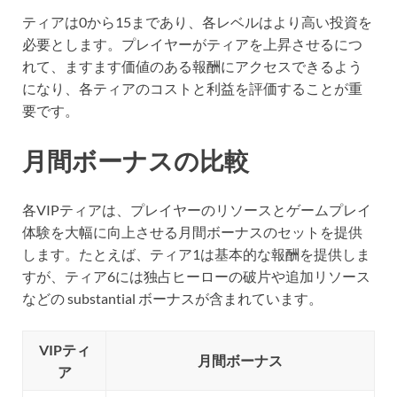
ティアは0から15まであり、各レベルはより高い投資を
必要とします。プレイヤーがティアを上昇させるにつ
れて、ますます価値のある報酬にアクセスできるよう
になり、各ティアのコストと利益を評価することが重
要です。
月間ボーナスの比較
各VIPティアは、プレイヤーのリソースとゲームプレイ
体験を大幅に向上させる月間ボーナスのセットを提供
します。たとえば、ティア1は基本的な報酬を提供しま
すが、ティア6には独占ヒーローの破片や追加リソース
などの substantial ボーナスが含まれています。
VIPティ
月間ボーナス
ア