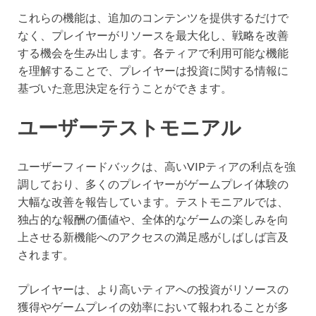
これらの機能は、追加のコンテンツを提供するだけで
なく、プレイヤーがリソースを最大化し、戦略を改善
する機会を生み出します。各ティアで利用可能な機能
を理解することで、プレイヤーは投資に関する情報に
基づいた意思決定を行うことができます。
ユーザーテストモニアル
ユーザーフィードバックは、高いVIPティアの利点を強
調しており、多くのプレイヤーがゲームプレイ体験の
大幅な改善を報告しています。テストモニアルでは、
独占的な報酬の価値や、全体的なゲームの楽しみを向
上させる新機能へのアクセスの満足感がしばしば言及
されます。
プレイヤーは、より高いティアへの投資がリソースの
獲得やゲームプレイの効率において報われることが多