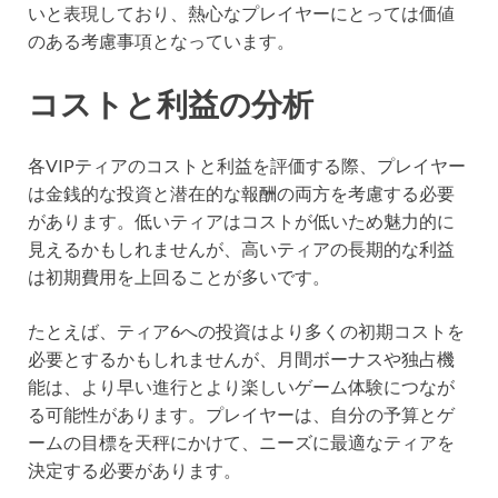
いと表現しており、熱心なプレイヤーにとっては価値
のある考慮事項となっています。
コストと利益の分析
各VIPティアのコストと利益を評価する際、プレイヤー
は金銭的な投資と潜在的な報酬の両方を考慮する必要
があります。低いティアはコストが低いため魅力的に
見えるかもしれませんが、高いティアの長期的な利益
は初期費用を上回ることが多いです。
たとえば、ティア6への投資はより多くの初期コストを
必要とするかもしれませんが、月間ボーナスや独占機
能は、より早い進行とより楽しいゲーム体験につなが
る可能性があります。プレイヤーは、自分の予算とゲ
ームの目標を天秤にかけて、ニーズに最適なティアを
決定する必要があります。