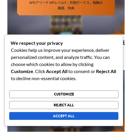
AFKアリーナ VIPレベル5：月間ボーナス、報酬の概
We respect your privacy
要、特典
Cookies help us improve your experience, deliver
personalized content, and analyze traffic. You can
11/03/2026
choose which cookies to allow by clicking
Customize
. Click
Accept All
to consent or
Reject All
to decline non-essential cookies.
CUSTOMIZE
REJECT ALL
ACCEPT ALL