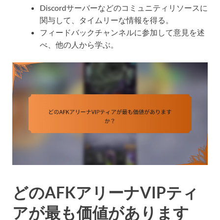
Discordサーバーなどのコミュニティリソースに
関与して、タイムリーな情報を得る。
フィードバックチャンネルに参加して意見を述
べ、他の人から学ぶ。
どのAFKアリーナVIPティ
アが最も価値があります