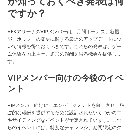
が知っておくべき発表は何
ですか？
AFKアリーナのVIPメンバーは、月間ボーナス、新機
能、ポリシーの変更に関する最近のアップデートにつ
いて情報を得ておくべきです。これらの発表は、ゲー
ム体験を向上させ、追加の報酬を得る機会を提供しま
す。
VIPメンバー向けの今後のイベ
ント
VIPメンバー向けに、エンゲージメントを向上させ、独
占的な報酬を提供するために設計されたいくつかのエ
キサイティングなイベントが予定されています。これ
らのイベントには、特別なチャレンジ、期間限定のク