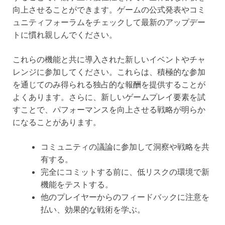
向上させることができます。ゲームの公式発表やコミ
ュニティフォーラムをチェックして最新のアップデー
トに慣れ親しんでください。
これらの機能と共に導入された新しいイベントやチャ
レンジに参加してください。これらは、積極的な参加
を通じてのみ得られる独占的な報酬を提供することが
よくあります。さらに、新しいゲームプレイ要素を試
すことで、パフォーマンスを向上させる戦略が明らか
になることがあります。
コミュニティの議論に参加して洞察や戦略を共
有する。
完全にコミットする前に、低リスクの環境で新
機能をテストする。
他のプレイヤーからのフィードバックに注意を
払い、効果的な戦術を学ぶ。