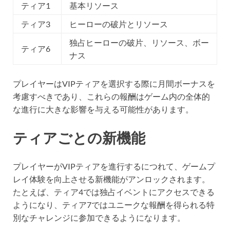
ティア1
基本リソース
ティア3
ヒーローの破片とリソース
独占ヒーローの破片、リソース、ボー
ティア6
ナス
プレイヤーはVIPティアを選択する際に月間ボーナスを
考慮すべきであり、これらの報酬はゲーム内の全体的
な進行に大きな影響を与える可能性があります。
ティアごとの新機能
プレイヤーがVIPティアを進行するにつれて、ゲームプ
レイ体験を向上させる新機能がアンロックされます。
たとえば、ティア4では独占イベントにアクセスできる
ようになり、ティア7ではユニークな報酬を得られる特
別なチャレンジに参加できるようになります。